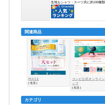
生地もシャツ・スーツ共に約100種
関連商品
PUCLE
コンビ公式オンライン
( 生活 )
ップ
( 生活 )
カテゴリ