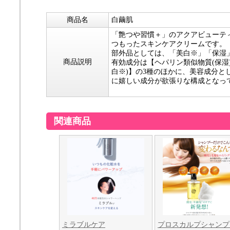
商品名
白繭肌
「艶つや習慣＋」のアクアビューテ
つもったスキンケアクリームです。
部外品としては、「美白※」「保湿
商品説明
有効成分は【ヘパリン類似物質(保湿
白※)】の3種のほかに、美容成分
に嬉しい成分が欲張りな構成となっ
関連商品
ミラブルケア
プロスカルプシャンプ