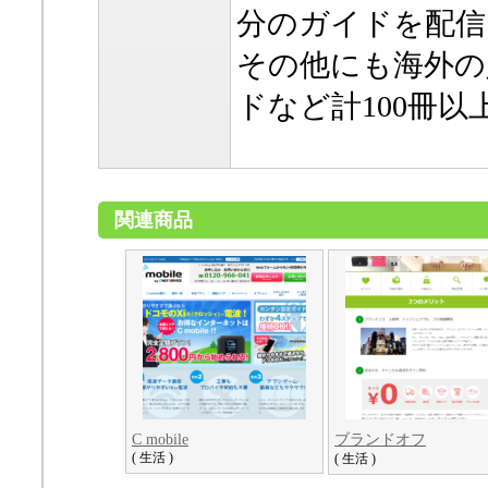
分のガイドを配信
その他にも海外の
ドなど計100冊
関連商品
C mobile
ブランドオフ
( 生活 )
( 生活 )