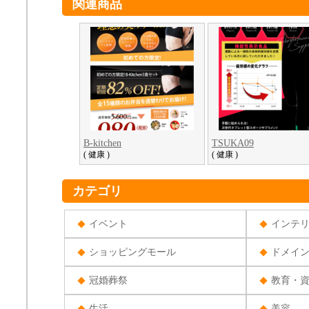
関連商品
B-kitchen
TSUKA09
( 健康 )
( 健康 )
カテゴリ
イベント
インテ
ショッピングモール
ドメイ
冠婚葬祭
教育・
生活
美容